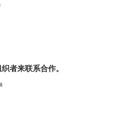
垦
组织者来联系合作。
桶
桶