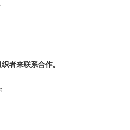
垦
组织者来联系合作。
桶
桶